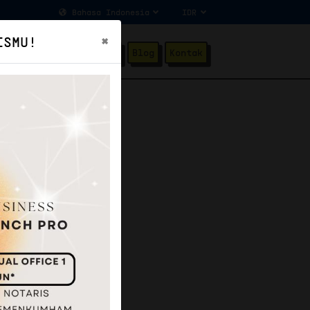
×
ISMU!
ang Kami
Testimonial
Blog
Kontak