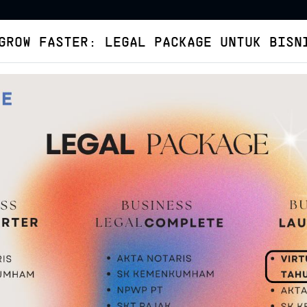
GROW FASTER: LEGAL PACKAGE UNTUK BISN
Virtual Office
Buat Legalitas
Cara Pesan
Tent
PT Perorangan Jadi PT Biasa, Bisa?