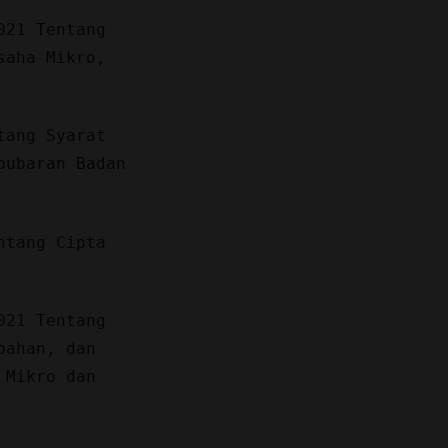
021 Tentang
saha Mikro,
tang Syarat
bubaran Badan
ntang Cipta
021 Tentang
bahan, dan
 Mikro dan