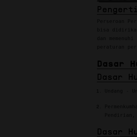
Pengert
Perseroan Per
bisa didirika
dan memenuhi 
peraturan per
Dasar H
Dasar H
Undang - U
Permenkumh
Pendirian,
Dasar H