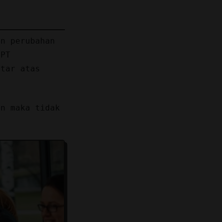
an perubahan
 PT
ftar atas
an maka tidak