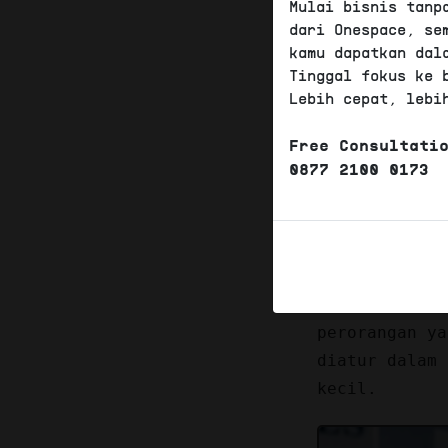
Mulai bisnis tanp
PT Per
dari Onespace, se
kamu dapatkan dal
Tinggal fokus ke 
Lebih cepat, lebi
Pengert
Pengert
Free Consultati
0877 2100 0173
Perseroan Ter
Terbatas yang
PT adalah ada
didirikan ber
modal dasar y
perorangan ya
diatur dalam 
kecil.