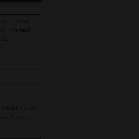
hukum yang
dal minimal
dalam
il.
 Pendaftaran
oan Terbatas.