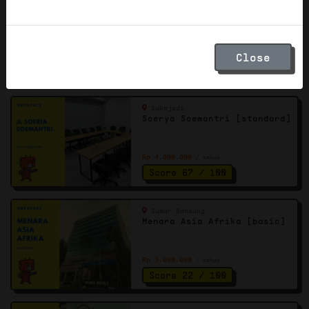
Buahbatu
Niaga Metro Trade Center
[standard]
Rp 3.000.000
Close
/ tahun
Score 63 / 100
Sukajadi
Soerya Soemantri [standard]
Rp 4.000.000
/ tahun
Score 67 / 100
Sumur Bandung
Menara Asia Afrika [basic]
Rp 3.000.000
/ tahun
Score 22 / 100