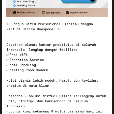
Sumur Bandung
Menara BRI [standard]
Rp 6.900.000
/ tahun
✨ Bangun Citra Profesional Bisnismu dengan
Score 67 / 100
Virtual Office Onespace! ✨
Sumur Bandung
Menara BRI [basic]
Dapatkan alamat kantor prestisius di seluruh
Indonesia, lengkap dengan fasilitas
✅Free WiFi
Rp 4.800.000
/ tahun
✅Reception Service
Score 65 / 100
✅Mail Handling
✅Meeting Room modern
Sumur Bandung
Mulai bisnis lebih mudah, hemat, dan terlihat
Menara Asia Afrika [plus]
premium di mata klien!
Onespace – Solusi Virtual Office Terlengkap untuk
Rp 15.000.000
/ tahun
UMKM, Startup, dan Perusahaan di Seluruh
Score 45 / 100
Indonesia.
Hubungi kami sekarang & mulai bisnismu hari ini!