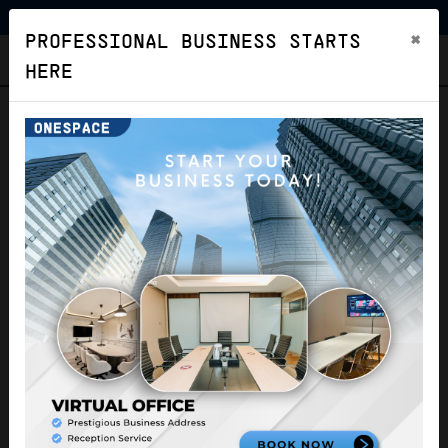
×
PROFESSIONAL BUSINESS STARTS
ONESPACE
HERE
Advanced Filter
SEARCH
Home
Virtual Office
KOTA BANDUNG
Virtual Office Kota Bandung