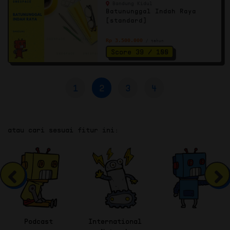
Bandung Kidul
Batununggal Indah Raya
[standard]
Rp 3.500.000
/ tahun
Score 39 / 100
1
2
3
4
atau cari sesuai fitur ini:
Podcast
International
Webinar