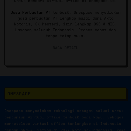
untuk mencari virtual office di onespace.id.
Jasa Pembuatan PT
terbaik. Onespace menyediakan
jasa pembuatan PT lengkap mulai dari Akta
Notaris, SK Menteri, izin lengkap OSS & NIB.
Layanan seluruh Indonesia. Proses cepat dan
tanpa tatap muka.
BACA DETAIL
ONESPACE
Onespace menyediakan teknologi sebagai solusi untuk
pencarian virtual office terbaik bagi kamu. Sebagai
marketplace virtual office terlengkap di Indonesia
dengan 500++ listing di 23++ kota se-Indonesia, kami