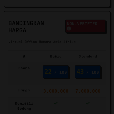
BANDINGKAN
NON-VERIFIED
HARGA
Virtual Office Menara Asia Afrika
#
Basic
Standard
Score
22
43
4
/ 100
/ 100
Harga
3.000.000
7.000.000
15
Domisili
Gedung