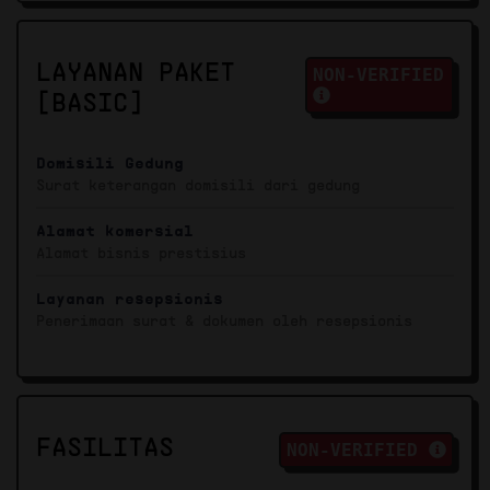
LAYANAN PAKET
NON-VERIFIED
[BASIC]
Domisili Gedung
Surat keterangan domisili dari gedung
Alamat komersial
Alamat bisnis prestisius
Layanan resepsionis
Penerimaan surat & dokumen oleh resepsionis
FASILITAS
NON-VERIFIED