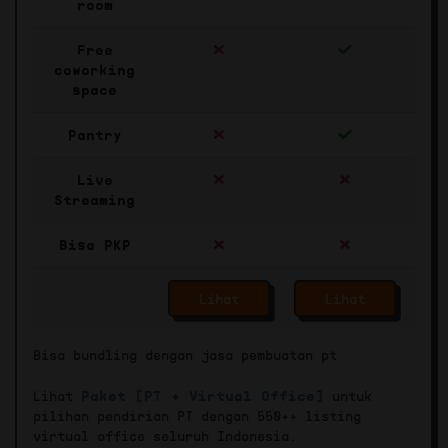
room
Free
coworking
space
Pantry
Live
Streaming
Bisa PKP
Lihat
Lihat
Bisa bundling dengan jasa pembuatan pt
Lihat
Paket [PT + Virtual Office]
untuk
pilihan pendirian PT dengan 550++ listing
virtual office seluruh Indonesia.