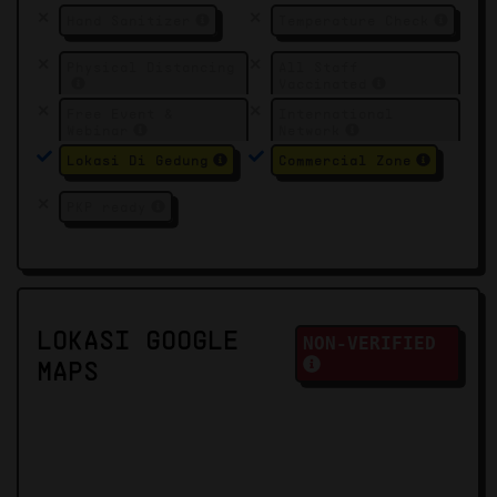
Hand Sanitizer
Temperature Check
Physical Distancing
All Staff
Vaccinated
Free Event &
International
Webinar
Network
Lokasi Di Gedung
Commercial Zone
PKP ready
LOKASI GOOGLE
NON-VERIFIED
MAPS