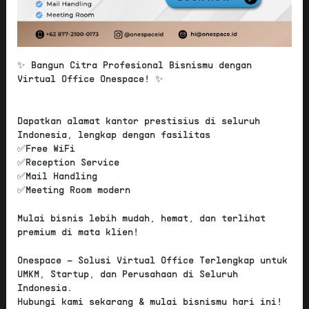
✨ Bangun Citra Profesional Bisnismu dengan
Virtual Office Onespace! ✨
Dapatkan alamat kantor prestisius di seluruh
Indonesia, lengkap dengan fasilitas
✅Free WiFi
✅Reception Service
✅Mail Handling
✅Meeting Room modern
Mulai bisnis lebih mudah, hemat, dan terlihat
premium di mata klien!
Onespace – Solusi Virtual Office Terlengkap untuk
22
Score:
/ 100
UMKM, Startup, dan Perusahaan di Seluruh
Indonesia.
Hubungi kami sekarang & mulai bisnismu hari ini!
Lokasi
:
Menara Asia Afrika, Jl. Asia Afrika,