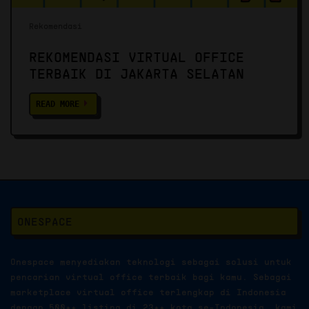
Rekomendasi
REKOMENDASI VIRTUAL OFFICE
TERBAIK DI JAKARTA SELATAN
READ MORE
ONESPACE
Onespace menyediakan teknologi sebagai solusi untuk
pencarian virtual office terbaik bagi kamu. Sebagai
marketplace virtual office terlengkap di Indonesia
dengan 500++ listing di 23++ kota se-Indonesia, kami