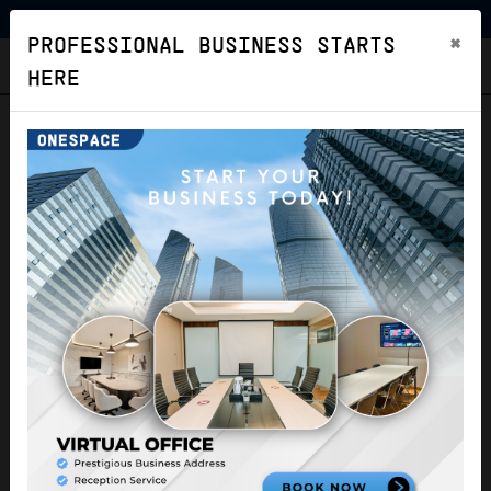
×
PROFESSIONAL BUSINESS STARTS
ONESPACE
HERE
Virtual Office Menara Asia
Afrika [basic]
Virtual Office
Kota Bandung
Non-Verified Listing
NON-VERIFIED LISTING
Location
Facilities
Image
Price