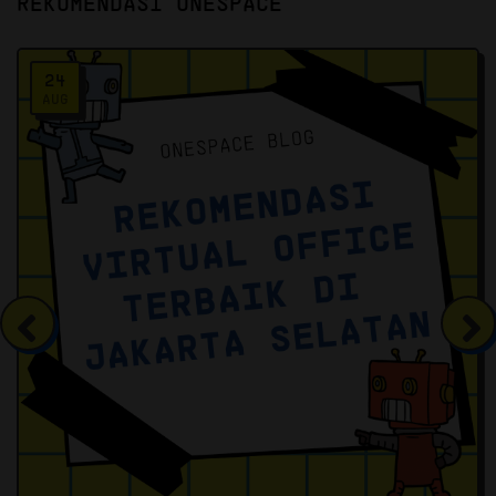
REKOMENDASI ONESPACE
24
AUG