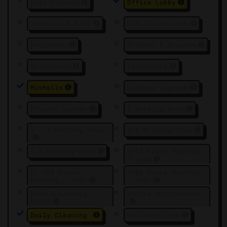
Call Forward
Office Lobby
Internet & WIFI
LCD Touchscreen
Projector
Printer & Scanner
Whiteboard
Stationary
Musholla
Company Signage
Private Locker
1 Meeting Room
2 - 3 Meeting Room
4-5 Meeting Room
> 5 Meeting Room
1-50 hours Meeting
/ Year
51-100 hours
>100 hours Meeting
Meeting / Year
/ Year
Free Coworking
Office Maintenance
Space
Daily Cleaning
UV Sterilizer