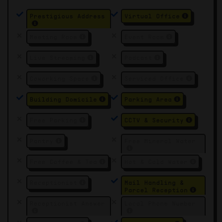
Prestigious Address
Virtual Office
Meeting Room
Event Room
Live Streaming
Podcast
Coworking Space
Serviced Office
Building Domicile
Parking Area
Free Parking
CCTV & Security
Pantry
Free Mineral Water
Free Coffee & Tea
Hot & Cold Water
Receptionist
Mail Handling &
Parcel Reception
Receptionist Answer
Local Phone Number