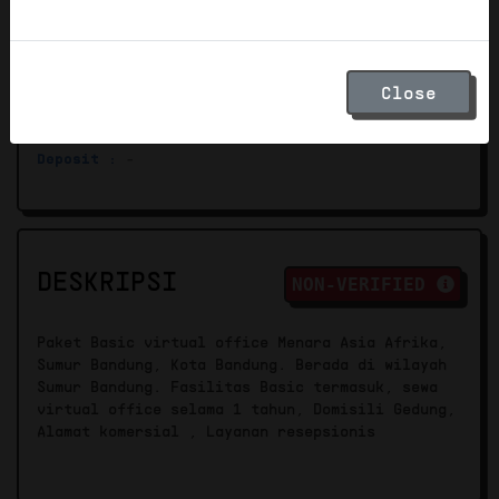
Sumur Bandung, Kota Bandung, Jawa Barat,
Indonesia 40112
Kantor Pajak :
KPP
PKP :
Tidak Bisa PKP
Bandung Cibeunying
Close
Harga :
Rp 3.000.000
PPN :
Exclude
Pajak Sewa :
Exclude
Deposit :
-
DESKRIPSI
NON-VERIFIED
Paket Basic virtual office Menara Asia Afrika,
Sumur Bandung, Kota Bandung. Berada di wilayah
Sumur Bandung. Fasilitas Basic termasuk, sewa
virtual office selama 1 tahun, Domisili Gedung,
Alamat komersial , Layanan resepsionis