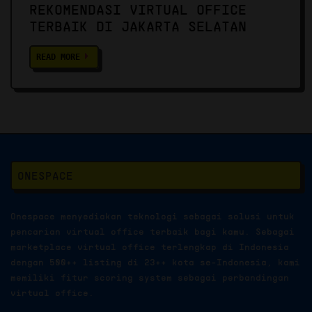
E
REKOMENDASI VIRTUAL OFFIC
N
TERBAIK DI JAKARTA PUSAT
READ MORE
ONESPACE
Onespace menyediakan teknologi sebagai solusi untuk
pencarian virtual office terbaik bagi kamu. Sebagai
marketplace virtual office terlengkap di Indonesia
dengan 500++ listing di 23++ kota se-Indonesia, kami
memiliki fitur scoring system sebagai perbandingan
virtual office.