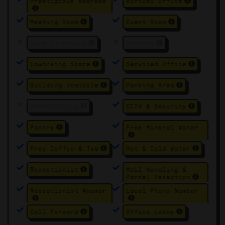
Prestigious Address
Virtual Office
Meeting Room
Event Room
Live Streaming
Podcast
Coworking Space
Serviced Office
Building Domicile
Parking Area
Free Parking
CCTV & Security
Pantry
Free Mineral Water
Free Coffee & Tea
Hot & Cold Water
Receptionist
Mail Handling &
Parcel Reception
Receptionist Answer
Local Phone Number
Call Forward
Office Lobby