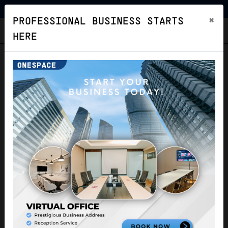
×
PROFESSIONAL BUSINESS STARTS
ONESPACE
HERE
Virtual Office One Pacific
Place [plus]
Virtual Office
Jakarta Selatan
Verified Listing
Health Protocol
VERIFIED LISTING
Location
Facilities
Image
Price