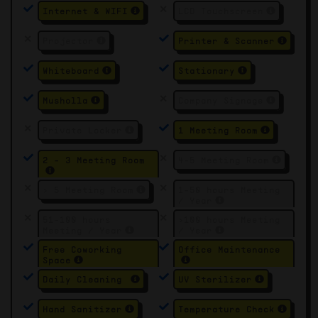
Internet & WIFI
LCD Touchscreen
Projector
Printer & Scanner
Whiteboard
Stationary
Musholla
Company Signage
Private Locker
1 Meeting Room
2 - 3 Meeting Room
4-5 Meeting Room
> 5 Meeting Room
1-50 hours Meeting
/ Year
51-100 hours
>100 hours Meeting
Meeting / Year
/ Year
Free Coworking
Office Maintenance
Space
Daily Cleaning
UV Sterilizer
Hand Sanitizer
Temperature Check