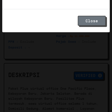
Lokasi
:
One Pacific Place Level 11, Jl. Jend.
Sudirman kav. 52, RT.5/RW.3, Senayan, Kebayoran
Baru, Jakarta Selatan, DKI Jakarta, Indonesia
Close
12190
Kantor Pajak :
KPP
PKP :
Bisa PKP
Kebayoran Baru Satu
Harga :
Rp 11.400.000
PPN :
Exclude
Pajak Sewa :
Include
Deposit :
-
DESKRIPSI
VERIFIED
Paket Plus virtual office One Pacific Place,
Kebayoran Baru, Jakarta Selatan. Berada di
wilayah Kebayoran Baru. Fasilitas Plus
termasuk, sewa virtual office selama 1 tahun,
Domisili Gedung, Alamat komersial , Layanan