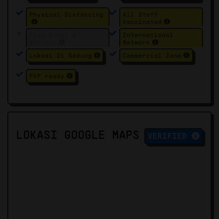
Physical Distancing
All Staff
Vaccinated
Free Event &
International
Webinar
Network
Lokasi Di Gedung
Commercial Zone
PKP ready
LOKASI GOOGLE MAPS
VERIFIED