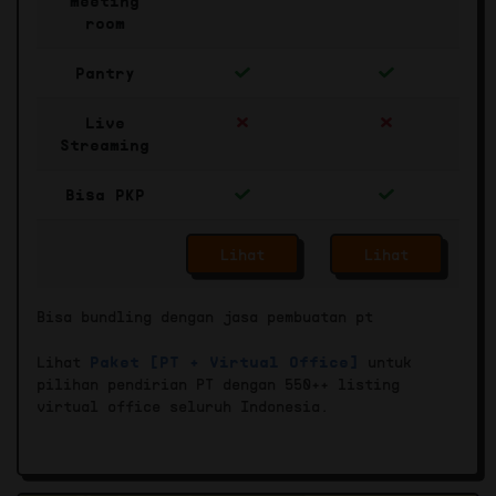
meeting
room
Pantry
Live
Streaming
Bisa PKP
Lihat
Lihat
Bisa bundling dengan jasa pembuatan pt
Lihat
Paket [PT + Virtual Office]
untuk
pilihan pendirian PT dengan 550++ listing
virtual office seluruh Indonesia.